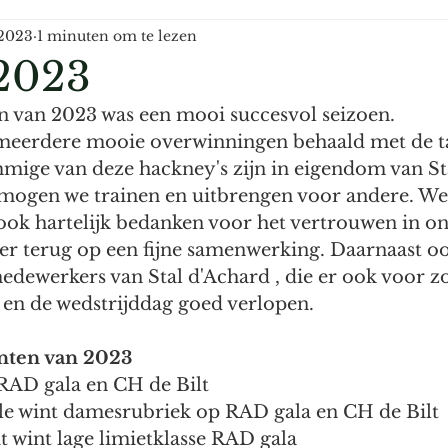
 2023
1 minuten om te lezen
2023
en van 2023 was een mooi succesvol seizoen. 
 meerdere mooie overwinningen behaald met de ta
ige van deze hackney's zijn in eigendom van St
mogen we trainen en uitbrengen voor andere. We 
ook hartelijk bedanken voor het vertrouwen in on
ier terug op een fijne samenwerking. Daarnaast o
 medewerkers van Stal d'Achard , die er ook voor z
 en de wedstrijddag goed verlopen.
nten van 2023
RAD gala en CH de Bilt
le wint damesrubriek op RAD gala en CH de Bilt
 wint lage limietklasse RAD gala