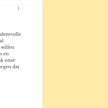
lentvolle 
al 
willen 
s en 
ok onze 
orgen dat 