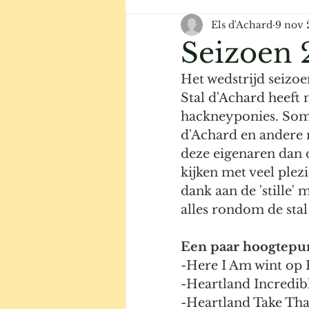
Els d'Achard
9 nov
Seizoen 
Het wedstrijd seizo
Stal d'Achard heeft
hackneyponies. Somm
d'Achard en andere 
deze eigenaren dan 
kijken met veel plez
dank aan de 'stille'
alles rondom de stal
Een paar hoogtepu
-Here I Am wint op 
-Heartland Incredib
-Heartland Take That