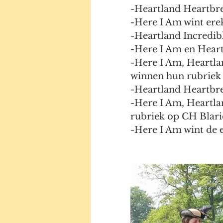
-Heartland Heartbr
-Here I Am wint er
-Heartland Incredi
-Here I Am en Hear
-Here I Am, Heartla
winnen hun rubriek
-Heartland Heartbre
-Here I Am, Heartla
rubriek op CH Blar
-Here I Am wint de 