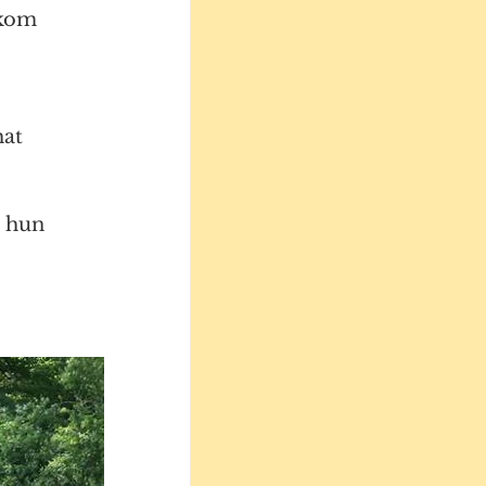
ekom
at 
 hun 