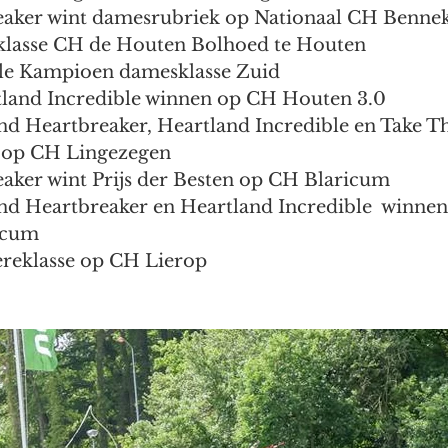
eaker wint damesrubriek op Nationaal CH Benn
eklasse CH de Houten Bolhoed te Houten
ble Kampioen damesklasse Zuid
tland Incredible winnen op CH Houten 3.0
nd Heartbreaker, Heartland Incredible en Take Th
 op CH Lingezegen
aker wint Prijs der Besten op CH Blaricum
nd Heartbreaker en Heartland Incredible  winnen
icum
ereklasse op CH Lierop