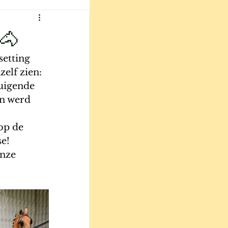
🐴
setting 
zelf zien:
tuigende 
en werd 
op de 
se!
nze 