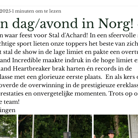
 2025
1 minuten om te lezen
en dag/avond in Norg! 
waar feest voor Stal d'Achard! In een sfeervolle 
htige sport lieten onze toppers het beste van zich
 stal de show in de lage limiet en pakte een over
tland Incredible maakte indruk in de hoge limiet 
land Heartbreaker brak harten én records in de 
sse met een glorieuze eerste plaats.  En als kers 
overde de overwinning in de prestigieuze ereklas
prestaties en onvergetelijke momenten. Trots op o
e team!
 ingen