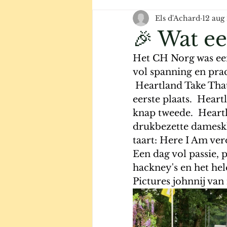
Els d'Achard
12 aug
🎉 Wat e
Het CH Norg was een 
vol spanning en prac
 Heartland Take That
eerste plaats.  Hear
knap tweede.  Heart
drukbezette dameskla
taart: Here I Am ver
Een dag vol passie, 
hackney's en het hel
Pictures johnnij van